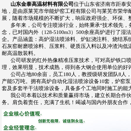
山东金泰高温材料有限公司
位于山东省济南市距泰安
地，是由原莱芜市华能炉窑工程有限公司与莱芜市荣华
展，随着市场规模的不断扩大，响应政府强企、环保、
多年来，公司专注喷涂行业，始终秉承“技术领先，务
念，已对国内外（128-5100m3）500余座高炉进行
企。产品涵盖：高炉湿法喷涂料、炉缸浇注料、烧结系
石灰窑耐磨喷涂料、压浆料、硬质压入料以及冲渣沟低
耐高温散装料。
公司研发的红外热像精准压浆技术，可对高炉铁口喷
理，效果明显，技术成熟，得到各大钢企使用单位的好
公司占地80余亩，员工180人，教授级研发团队8人
产能5万吨。拥有高炉自动化湿法喷涂设备10套，炉窑泵
套及多套半干法喷涂设备，具备多个工地同时施工的能
我公司本着以技术和质量赢得市场，建立长期合作伙
务。肩负着责任，充满了生机！竭诚与国内外朋友合作