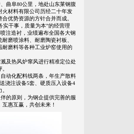
、曲阜80公里，地处山东莱钢腹
耐火材料有限公司历经二十年发
整合优势资源的方针合并而成。
实干事，质量为本”的经营理
了湿法喷注造衬，业绩遍布全国各大钢
统耐磨喷涂料、耐磨陶瓷衬板、
温耐磨料等各种工业炉窑使用的
溅及热风炉窜风进行精准定位处
评。
，自动化配料线两条，年生产散料
送浇注设备5套、硬质压入设备4
力。
伴的原则，为钢企提供完善的服
，互惠互赢，共创未来！