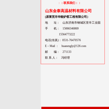
：
：联系我们：：
山东金泰高温材料有限公司
(原莱芜市华能炉窑工程有限公司）
地 址： 山东济南市钢城区里辛工业园
手 机： 15066346869
15564773222
电话(传真)： 0531-76470576
E－Mail ： huanengly@126.com
邮 编： 271133
联 系 人： 冯经理