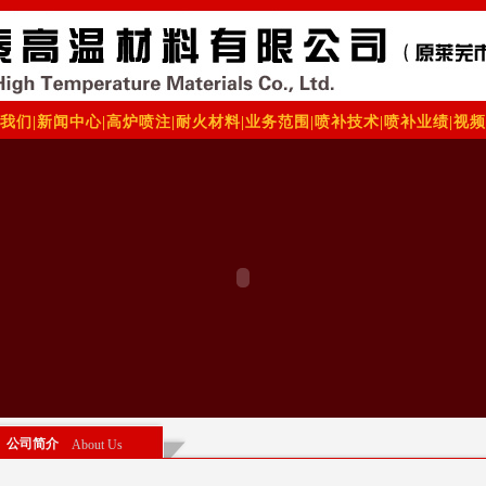
我们
|
新闻中心
|
高炉喷注
|
耐火材料
|
业务范围
|
喷补技术
|
喷补业绩
|
视频
公司简介
About Us