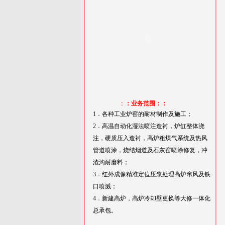
：
：业务范围：：
1．各种工业炉窑的耐材制作及施工；
2．高温自动化湿法喷注造衬，炉缸整体浇
注，硬质压入造衬，高炉粗煤气系统及热风
管道喷涂，烧结烟道及石灰窑喷涂修复，冲
渣沟耐磨料；
3．红外成像精准定位压浆处理高炉窜风及铁
口喷溅；
4．新建高炉，高炉冷却壁更换等大修一体化
总承包。