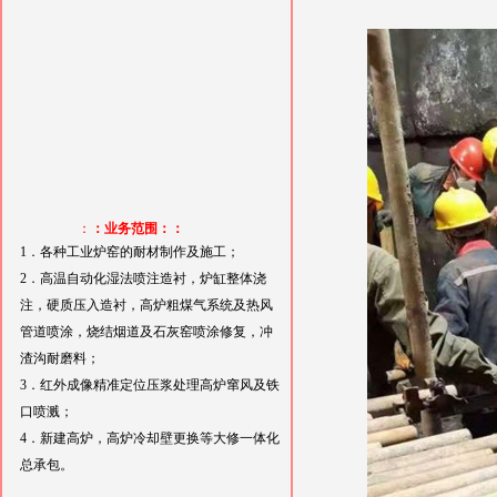
：
：业务范围：：
1．各种工业炉窑的耐材制作及施工；
2．高温自动化湿法喷注造衬，炉缸整体浇
注，硬质压入造衬，高炉粗煤气系统及热风
管道喷涂，烧结烟道及石灰窑喷涂修复，冲
渣沟耐磨料；
3．红外成像精准定位压浆处理高炉窜风及铁
口喷溅；
4．新建高炉，高炉冷却壁更换等大修一体化
总承包。