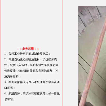
：
：业务范围：：
1．各种工业炉窑的耐材制作及施工；
2．高温自动化湿法喷注造衬，炉缸整体浇
注，硬质压入造衬，高炉粗煤气系统及热风
管道喷涂，烧结烟道及石灰窑喷涂修复，冲
渣沟耐磨料；
3．红外成像精准定位压浆处理高炉窜风及铁
口喷溅；
4．新建高炉，高炉冷却壁更换等大修一体化
总承包。