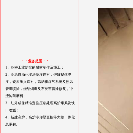
：
：业务范围：：
1．各种工业炉窑的耐材制作及施工；
2．高温自动化湿法喷注造衬，炉缸整体浇
注，硬质压入造衬，高炉粗煤气系统及热风
管道喷涂，烧结烟道及石灰窑喷涂修复，冲
渣沟耐磨料；
3．红外成像精准定位压浆处理高炉窜风及铁
口喷溅；
4．新建高炉，高炉冷却壁更换等大修一体化
总承包。