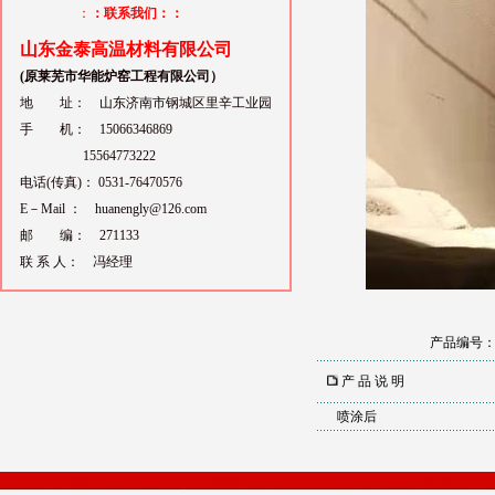
：
：联系我们：：
山东金泰高温材料有限公司
(原莱芜市华能炉窑工程有限公司）
地 址： 山东济南市钢城区里辛工业园
手 机： 15066346869
15564773222
电话(传真)： 0531-76470576
E－Mail ： huanengly@126.com
邮 编： 271133
联 系 人： 冯经理
产品编号
产 品 说 明
喷涂后