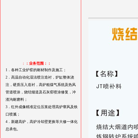
：
：业务范围：：
1．各种工业炉窑的耐材制作及施工；
2．高温自动化湿法喷注造衬，炉缸整体浇
注，硬质压入造衬，高炉粗煤气系统及热风
管道喷涂，烧结烟道及石灰窑喷涂修复，冲
渣沟耐磨料；
3．红外成像精准定位压浆处理高炉窜风及铁
口喷溅；
4．新建高炉，高炉冷却壁更换等大修一体化
总承包。