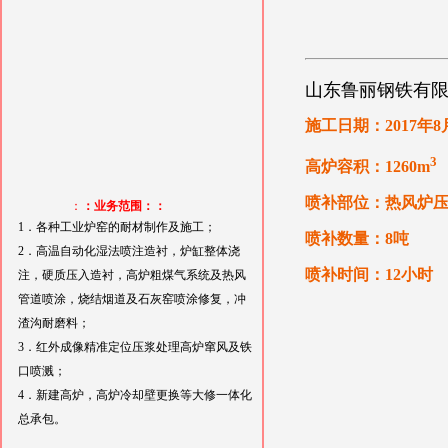
山东鲁丽钢铁有限公
施工日期：2017年8
3
高炉容积：1260m
喷补部位：热风炉
：
：业务范围：：
1．各种工业炉窑的耐材制作及施工；
喷补数量：8吨
2．高温自动化湿法喷注造衬，炉缸整体浇
喷补时间：12小时
注，硬质压入造衬，高炉粗煤气系统及热风
管道喷涂，烧结烟道及石灰窑喷涂修复，冲
渣沟耐磨料；
3．红外成像精准定位压浆处理高炉窜风及铁
口喷溅；
4．新建高炉，高炉冷却壁更换等大修一体化
总承包。