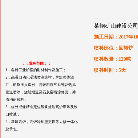
莱钢矿山建设公
施工日期：2017年1
喷补部位：回转炉
喷补数量：120吨
：
：业务范围：：
喷补时间：5天
1．各种工业炉窑的耐材制作及施工；
2．高温自动化湿法喷注造衬，炉缸整体浇
注，硬质压入造衬，高炉粗煤气系统及热风
管道喷涂，烧结烟道及石灰窑喷涂修复，冲
渣沟耐磨料；
3．红外成像精准定位压浆处理高炉窜风及铁
口喷溅；
4．新建高炉，高炉冷却壁更换等大修一体化
总承包。