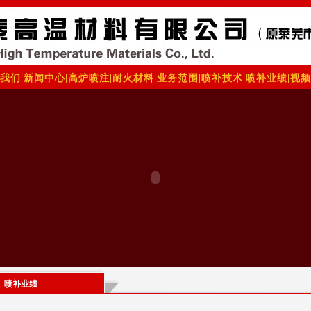
我们
|
新闻中心
|
高炉喷注
|
耐火材料
|
业务范围
|
喷补技术
|
喷补业绩
|
视频
喷补业绩