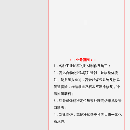
：
：业务范围：：
1．各种工业炉窑的耐材制作及施工；
2．高温自动化湿法喷注造衬，炉缸整体浇
注，硬质压入造衬，高炉粗煤气系统及热风
管道喷涂，烧结烟道及石灰窑喷涂修复，冲
渣沟耐磨料；
3．红外成像精准定位压浆处理高炉窜风及铁
口喷溅；
4．新建高炉，高炉冷却壁更换等大修一体化
总承包。