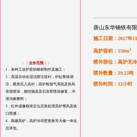
唐山东华钢铁有限公
施工日期：2017年1
3
高炉容积：550m
喷补部位：高炉无
：
：业务范围：：
1．各种工业炉窑的耐材制作及施工；
喷补数量：39.22吨
2．高温自动化湿法喷注造衬，炉缸整体浇
喷补时间：12小时
注，硬质压入造衬，高炉粗煤气系统及热风
管道喷涂，烧结烟道及石灰窑喷涂修复，冲
渣沟耐磨料；
3．红外成像精准定位压浆处理高炉窜风及铁
口喷溅；
4．新建高炉，高炉冷却壁更换等大修一体化
总承包。