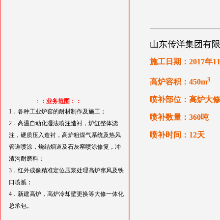
山东传洋集团有限公
施工日期：2017年1
3
高炉容积：450m
喷补部位：高炉大
：
：业务范围：：
1．各种工业炉窑的耐材制作及施工；
喷补数量：360吨
2．高温自动化湿法喷注造衬，炉缸整体浇
喷补时间：12天
注，硬质压入造衬，高炉粗煤气系统及热风
管道喷涂，烧结烟道及石灰窑喷涂修复，冲
渣沟耐磨料；
3．红外成像精准定位压浆处理高炉窜风及铁
口喷溅；
4．新建高炉，高炉冷却壁更换等大修一体化
总承包。