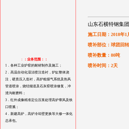
山东石横特钢集
施工日期：2018年1
喷补部位：球团回
喷补数量：80吨
：
：业务范围：：
喷补时间：2天
1．各种工业炉窑的耐材制作及施工；
2．高温自动化湿法喷注造衬，炉缸整体浇
注，硬质压入造衬，高炉粗煤气系统及热风
管道喷涂，烧结烟道及石灰窑喷涂修复，冲
渣沟耐磨料；
3．红外成像精准定位压浆处理高炉窜风及铁
口喷溅；
4．新建高炉，高炉冷却壁更换等大修一体化
总承包。