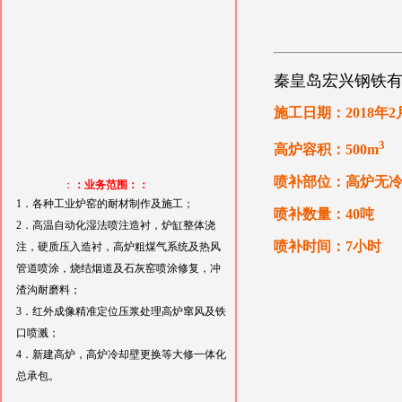
秦皇岛宏兴钢铁有限
施工日期：2018年2
3
高炉容积：500m
喷补部位：高炉无
：
：业务范围：：
1．各种工业炉窑的耐材制作及施工；
喷补数量：40吨
2．高温自动化湿法喷注造衬，炉缸整体浇
喷补时间：7小时
注，硬质压入造衬，高炉粗煤气系统及热风
管道喷涂，烧结烟道及石灰窑喷涂修复，冲
渣沟耐磨料；
3．红外成像精准定位压浆处理高炉窜风及铁
口喷溅；
4．新建高炉，高炉冷却壁更换等大修一体化
总承包。