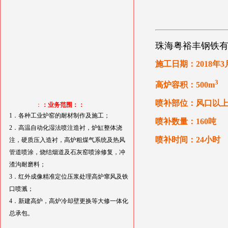
珠海粤裕丰钢铁有限
施工日期：2018年3
3
高炉容积：500m
喷补部位：风口以
：
：业务范围：：
1．各种工业炉窑的耐材制作及施工；
喷补数量：160吨
2．高温自动化湿法喷注造衬，炉缸整体浇
喷补时间：24小时
注，硬质压入造衬，高炉粗煤气系统及热风
管道喷涂，烧结烟道及石灰窑喷涂修复，冲
渣沟耐磨料；
3．红外成像精准定位压浆处理高炉窜风及铁
口喷溅；
4．新建高炉，高炉冷却壁更换等大修一体化
总承包。