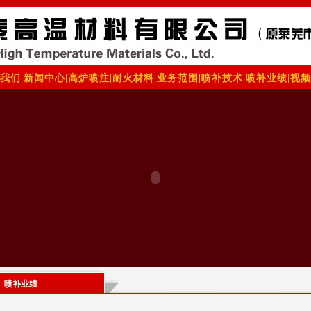
我们
|
新闻中心
|
高炉喷注
|
耐火材料
|
业务范围
|
喷补技术
|
喷补业绩
|
视频
喷补业绩