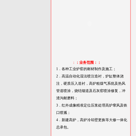
：
：业务范围：：
1．各种工业炉窑的耐材制作及施工；
2．高温自动化湿法喷注造衬，炉缸整体浇
注，硬质压入造衬，高炉粗煤气系统及热风
管道喷涂，烧结烟道及石灰窑喷涂修复，冲
渣沟耐磨料；
3．红外成像精准定位压浆处理高炉窜风及铁
口喷溅；
4．新建高炉，高炉冷却壁更换等大修一体化
总承包。