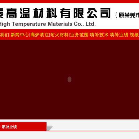
我们
|
新闻中心
|
高炉喷注
|
耐火材料
|
业务范围
|
喷补技术
|
喷补业绩
|
视频
喷补业绩