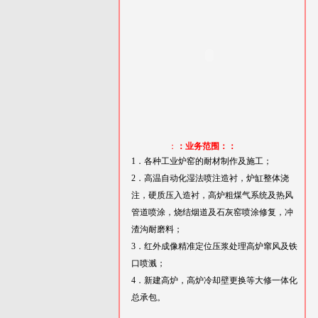
：
：业务范围：：
1．各种工业炉窑的耐材制作及施工；
2．高温自动化湿法喷注造衬，炉缸整体浇
注，硬质压入造衬，高炉粗煤气系统及热风
管道喷涂，烧结烟道及石灰窑喷涂修复，冲
渣沟耐磨料；
3．红外成像精准定位压浆处理高炉窜风及铁
口喷溅；
4．新建高炉，高炉冷却壁更换等大修一体化
总承包。