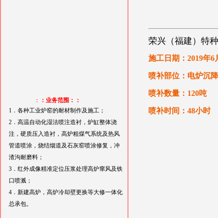
荣兴（福建）特
施工日期：2019年6
喷补部位：电炉沉
喷补数量：120吨
：
：业务范围：：
喷补时间：48小时
1．各种工业炉窑的耐材制作及施工；
2．高温自动化湿法喷注造衬，炉缸整体浇
注，硬质压入造衬，高炉粗煤气系统及热风
管道喷涂，烧结烟道及石灰窑喷涂修复，冲
渣沟耐磨料；
3．红外成像精准定位压浆处理高炉窜风及铁
口喷溅；
4．新建高炉，高炉冷却壁更换等大修一体化
总承包。