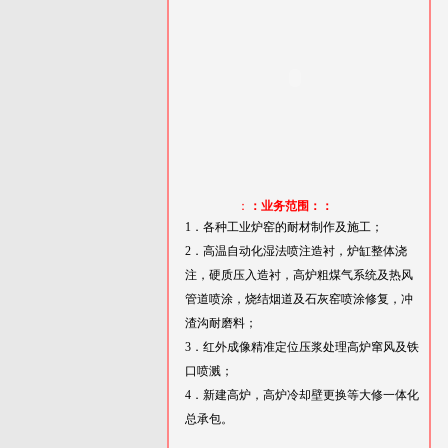
：
：业务范围：：
1．各种工业炉窑的耐材制作及施工；
2．高温自动化湿法喷注造衬，炉缸整体浇
注，硬质压入造衬，高炉粗煤气系统及热风
管道喷涂，烧结烟道及石灰窑喷涂修复，冲
渣沟耐磨料；
3．红外成像精准定位压浆处理高炉窜风及铁
口喷溅；
4．新建高炉，高炉冷却壁更换等大修一体化
总承包。