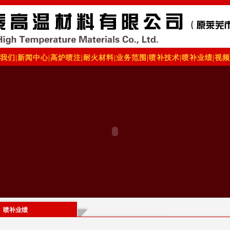
我们
|
新闻中心
|
高炉喷注
|
耐火材料
|
业务范围
|
喷补技术
|
喷补业绩
|
视频
喷补业绩