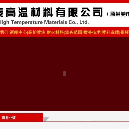
我们
|
新闻中心
|
高炉喷注
|
耐火材料
|
业务范围
|
喷补技术
|
喷补业绩
|
视频
喷补业绩