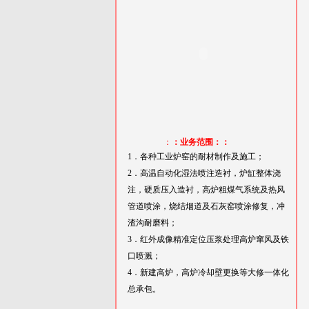
：
：业务范围：：
1．各种工业炉窑的耐材制作及施工；
2．高温自动化湿法喷注造衬，炉缸整体浇
注，硬质压入造衬，高炉粗煤气系统及热风
管道喷涂，烧结烟道及石灰窑喷涂修复，冲
渣沟耐磨料；
3．红外成像精准定位压浆处理高炉窜风及铁
口喷溅；
4．新建高炉，高炉冷却壁更换等大修一体化
总承包。