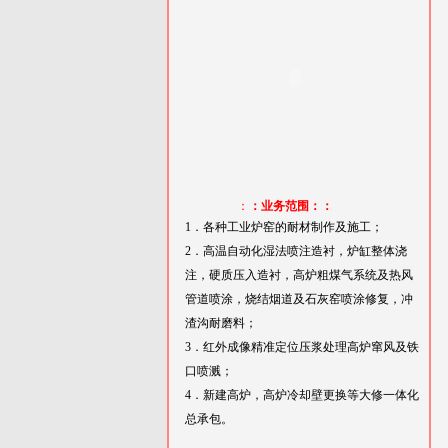
：
：业务范围：：
1．各种工业炉窑的耐材制作及施工；
2．高温自动化湿法喷注造衬，炉缸整体浇
注，硬质压入造衬，高炉粗煤气系统及热风
管道喷涂，烧结烟道及石灰窑喷涂修复，冲
渣沟耐磨料；
3．红外成像精准定位压浆处理高炉窜风及铁
口喷溅；
4．新建高炉，高炉冷却壁更换等大修一体化
总承包。