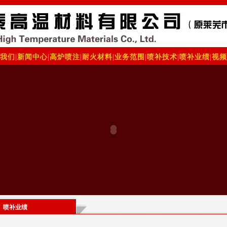
我们
|
新闻中心
|
高炉喷注
|
耐火材料
|
业务范围
|
喷补技术
|
喷补业绩
|
视频
喷补业绩