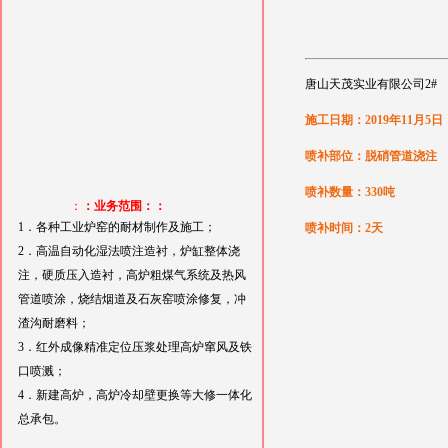
唐山天茂实业有限公司2#
施工日期：2019年11月5日
喷补部位：脱硝管道浇注
喷补数量：330吨
：
：业务范围：：
1．各种工业炉窑的耐材制作及施工；
喷补时间：2天
2．高温自动化湿法喷注造衬，炉缸整体浇
注，硬质压入造衬，高炉粗煤气系统及热风
管道喷涂，烧结烟道及石灰窑喷涂修复，冲
渣沟耐磨料；
3．红外成像精准定位压浆处理高炉窜风及铁
口喷溅；
4．新建高炉，高炉冷却壁更换等大修一体化
总承包。