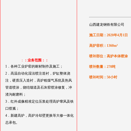
山西建龙钢铁有限公司
施工日期：2020年4月1日
高炉容积：1360m³
喷补部位：高炉本体喷涂
：
：业务范围：：
1．各种工业炉窑的耐材制作及施工；
喷补数量：270吨
2．高温自动化湿法喷注造衬，炉缸整体浇
喷补时间：50小时
注，硬质压入造衬，高炉粗煤气系统及热风
管道喷涂，烧结烟道及石灰窑喷涂修复，冲
渣沟耐磨料；
3．红外成像精准定位压浆处理高炉窜风及铁
口喷溅；
4．新建高炉，高炉冷却壁更换等大修一体化
总承包。