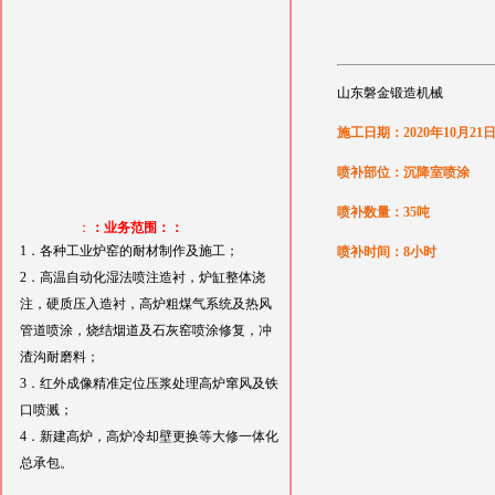
山东磐金锻造机械
施工日期：2020年10月21
喷补部位：沉降室喷涂
喷补数量：35吨
：
：业务范围：：
1．各种工业炉窑的耐材制作及施工；
喷补时间：8小时
2．高温自动化湿法喷注造衬，炉缸整体浇
注，硬质压入造衬，高炉粗煤气系统及热风
管道喷涂，烧结烟道及石灰窑喷涂修复，冲
渣沟耐磨料；
3．红外成像精准定位压浆处理高炉窜风及铁
口喷溅；
4．新建高炉，高炉冷却壁更换等大修一体化
总承包。