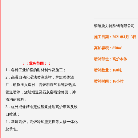
铜陵旋力特殊钢有限公司
施工日期：2021年1月13日
高炉容积：850m³
喷补部位：高炉本体
：
：业务范围：：
1．各种工业炉窑的耐材制作及施工；
喷补数量：160吨
2．高温自动化湿法喷注造衬，炉缸整体浇
喷补时间：16小时
注，硬质压入造衬，高炉粗煤气系统及热风
管道喷涂，烧结烟道及石灰窑喷涂修复，冲
渣沟耐磨料；
3．红外成像精准定位压浆处理高炉窜风及铁
口喷溅；
4．新建高炉，高炉冷却壁更换等大修一体化
总承包。