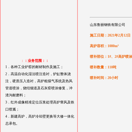
山东鲁丽钢铁有限公司
施工日期：2021年2月12日
高炉容积：1080m³
喷补部位：1#、2#高炉喷
：
：业务范围：：
1．各种工业炉窑的耐材制作及施工；
喷补数量：110吨
2．高温自动化湿法喷注造衬，炉缸整体浇
喷补时间：20小时
注，硬质压入造衬，高炉粗煤气系统及热风
管道喷涂，烧结烟道及石灰窑喷涂修复，冲
渣沟耐磨料；
3．红外成像精准定位压浆处理高炉窜风及铁
口喷溅；
4．新建高炉，高炉冷却壁更换等大修一体化
总承包。