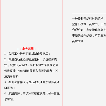
一种修补高炉砖衬的技术，
壁修补技术。高炉中、上
合理分布，高炉操作指标变
平整的操作炉型，不仅有
高炉大修。
：
：业务范围：：
1．各种工业炉窑的耐材制作及施工；
2．高温自动化湿法喷注造衬，炉缸整体浇
注，硬质压入造衬，高炉粗煤气系统及热风
管道喷涂，烧结烟道及石灰窑喷涂修复，冲
渣沟耐磨料；
3．红外成像精准定位压浆处理高炉窜风及铁
口喷溅；
4．新建高炉，高炉冷却壁更换等大修一体化
总承包。