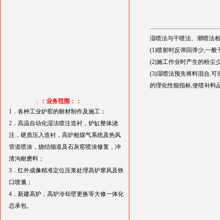
湿喷法与干喷法、潮喷法相
(1)喷射时反弹回弹少,一般
(2)施工作业时产生的粉尘
(3)湿喷法预先将料混合,
的理化性能指标,使喷补料
：
：业务范围：：
1．各种工业炉窑的耐材制作及施工；
2．高温自动化湿法喷注造衬，炉缸整体浇
注，硬质压入造衬，高炉粗煤气系统及热风
管道喷涂，烧结烟道及石灰窑喷涂修复，冲
渣沟耐磨料；
3．红外成像精准定位压浆处理高炉窜风及铁
口喷溅；
4．新建高炉，高炉冷却壁更换等大修一体化
总承包。