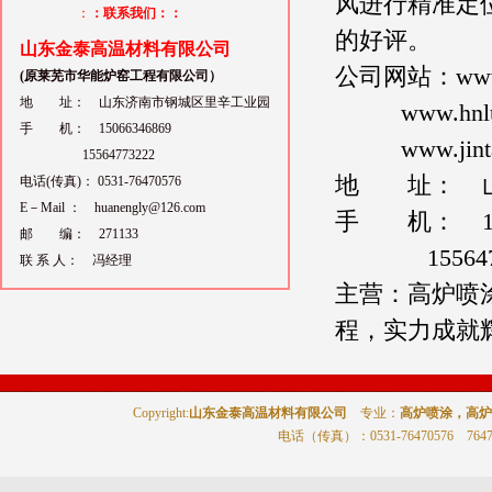
风进行精准定
：
：联系我们：：
的好评。
山东金泰高温材料有限公司
公司网站：
www
(原莱芜市华能炉窑工程有限公司）
地 址： 山东济南市钢城区里辛工业园
www.hnl
手 机： 15066346869
www.jin
15564773222
地 址： 山
电话(传真)： 0531-76470576
E－Mail ： huanengly@126.com
手 机： 150
邮 编： 271133
1556477
联 系 人： 冯经理
主营：高炉喷
程，实力成就
Copyright:
山东金泰高温材料有限公司
专业：
高炉喷涂，高炉
电话（传真）
：0531-76470576 764