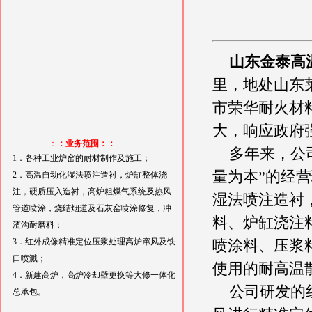
山东金泰高
里，地处山东
市荣华耐火材
大，响应政府
：
：业务范围：：
多年来，公司
1．各种工业炉窑的耐材制作及施工；
量为本”的经营理
2．高温自动化湿法喷注造衬，炉缸整体浇
注，硬质压入造衬，高炉粗煤气系统及热风
湿法喷注造衬
管道喷涂，烧结烟道及石灰窑喷涂修复，冲
料、炉缸浇注
渣沟耐磨料；
3．红外成像精准定位压浆处理高炉窜风及铁
喷涂料、压浆
口喷溅；
使用的耐高温
4．新建高炉，高炉冷却壁更换等大修一体化
公司研发的红
总承包。